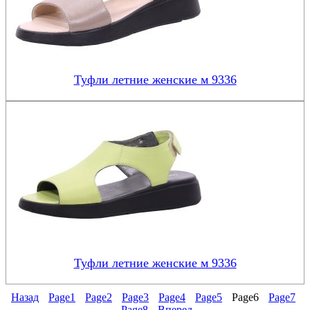
Туфли летние женские м 9336
Туфли летние женские м 9336
Назад
Page
1
Page
2
Page
3
Page
4
Page
5
Page
6
Page
7
Page
8
Вперед