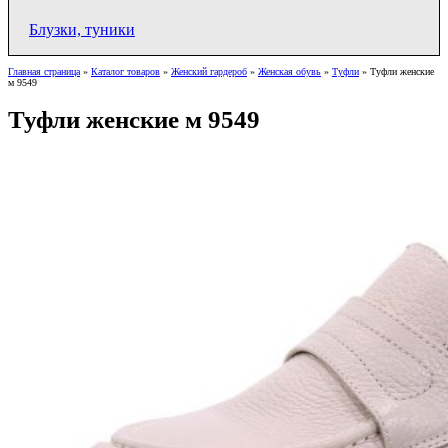
Блузки, туники
Главная страница
»
Каталог товаров
»
Женский гардероб
»
Женская обувь
»
Туфли
»
Туфли женские
м 9549
Туфли женские м 9549